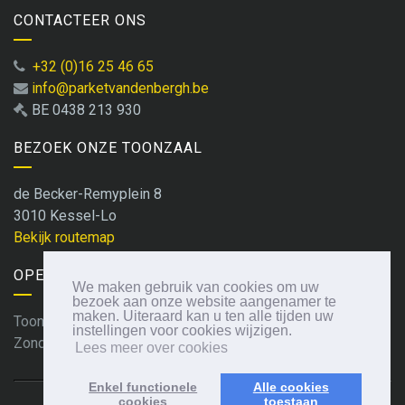
CONTACTEER ONS
+32 (0)16 25 46 65
info@parketvandenbergh.be
BE 0438 213 930
BEZOEK ONZE TOONZAAL
de Becker-Remyplein 8
3010 Kessel-Lo
Bekijk routemap
OPENINGSUREN
We maken gebruik van cookies om uw
bezoek aan onze website aangenamer te
maken. Uiteraard kan u ten alle tijden uw
Toonzaal: enkel op afspraak
instellingen voor cookies wijzigen.
Zondag:
Gesloten
Lees meer over cookies
Enkel functionele
Alle cookies
cookies
toestaan