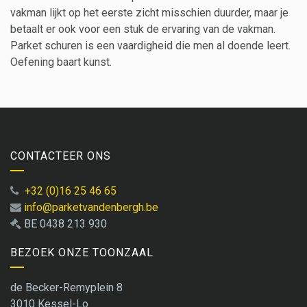
vakman lijkt op het eerste zicht misschien duurder, maar je
betaalt er ook voor een stuk de ervaring van de vakman.
Parket schuren is een vaardigheid die men al doende leert.
Oefening baart kunst.
CONTACTEER ONS
+32 (0)16 25 46 65
info@parketvandenbergh.be
BE 0438 213 930
BEZOEK ONZE TOONZAAL
de Becker-Remyplein 8
3010 Kessel-Lo